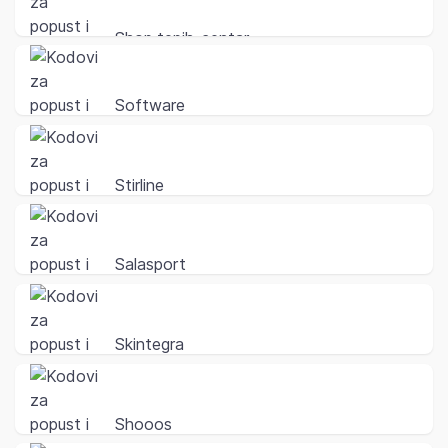
Shop.tepih-centar
Software
Stirline
Salasport
Skintegra
Shooos