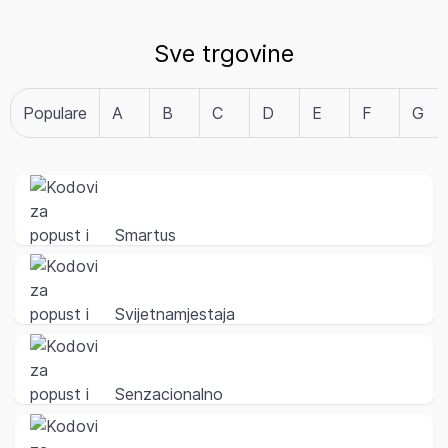
Sve trgovine
Populare
A
B
C
D
E
F
G
Smartus
Svijetnamjestaja
Senzacionalno