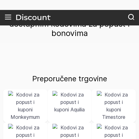
Popis najpopularnijih trgovina s
dostupnim kodovima za popust i
bonovima
Preporučene trgovine