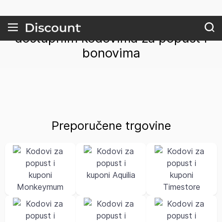
Popis najpopularnijih trgovina s
dostupnim kodovima za popust i
bonovima
Preporučene trgovine