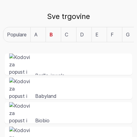
Sve trgovine
Populare
A
B
C
D
E
F
G
Berillo-jewels
Babyland
Biobio