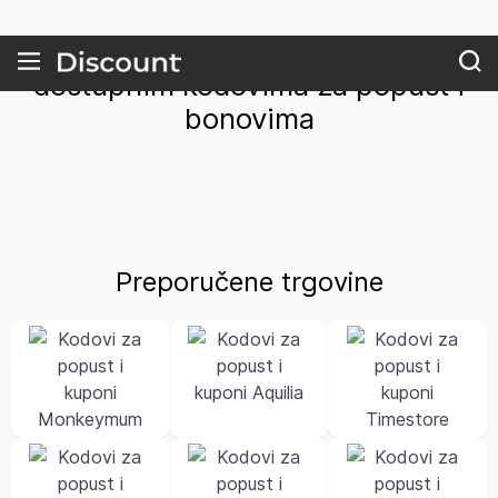
Popis najpopularnijih trgovina s
dostupnim kodovima za popust i
bonovima
Preporučene trgovine