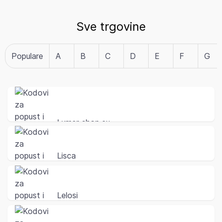
Sve trgovine
Populare
A
B
C
D
E
F
G
Lumer-shop.eu
Lisca
Lelosi