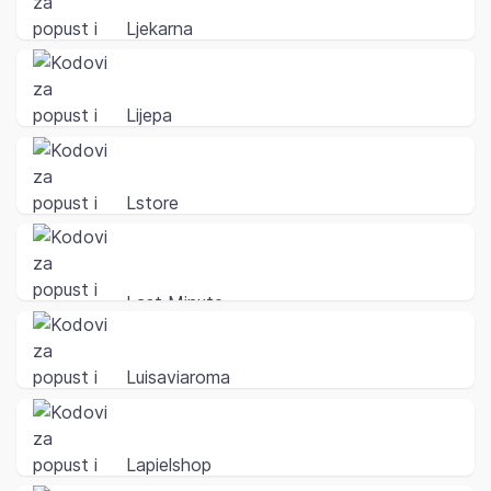
Ljekarna
Lijepa
Lstore
Last Minute
Luisaviaroma
Lapielshop