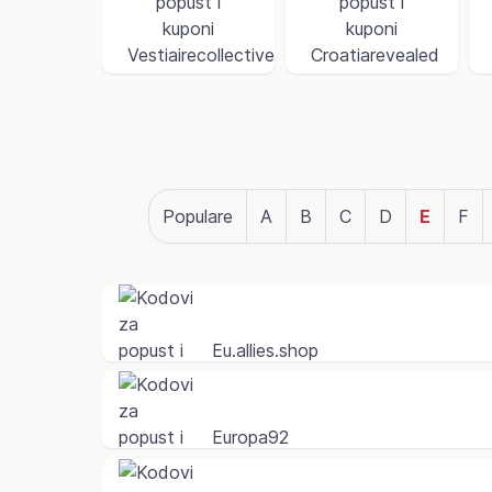
Populare
A
B
C
D
E
F
Eu.allies.shop
Europa92