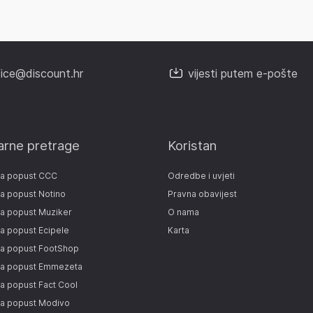
fice@discount.hr
vijesti putem e-pošte
arne pretrage
Koristan
za popust CCC
Odredbe i uvjeti
a popust Notino
Pravna obavijest
a popust Muziker
O nama
a popust Ecipele
Karta
za popust FootShop
za popust Emmezeta
a popust Fact Cool
za popust Modivo