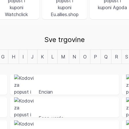
Sve trgovine
G
H
I
J
K
L
M
N
O
P
Q
R
S
Encian
Ecco-verde