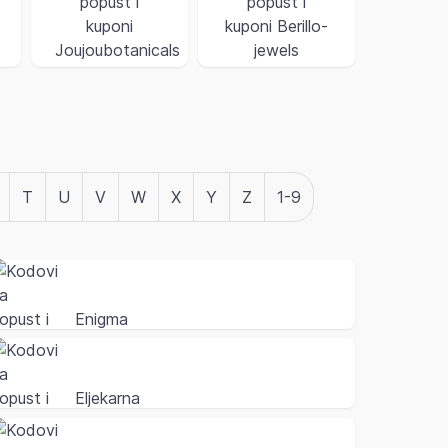
T
U
V
W
X
Y
Z
1-9
Enigma
Eljekarna