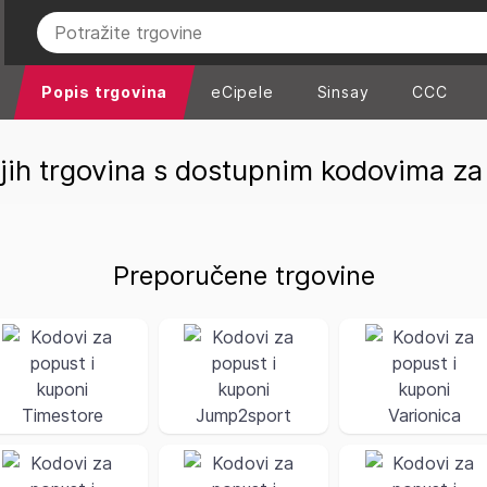
Popis trgovina
eCipele
Sinsay
CCC
jih trgovina s dostupnim kodovima z
Preporučene trgovine