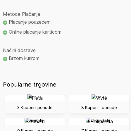
Metode Plačanja
Plaćanje pouzećem
Online plaćanje karticom
Načini dostave
Brzom kurirom
Popularne trgovine
heta.hr
vivre.hr
3 Kuponi i ponude
8 Kuponi i ponude
bonami.hr
pinkpanda.hr
9 Kuponi i ponude
7 Kuponi i ponude