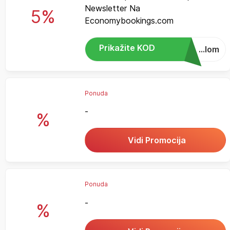
Newsletter Na
5%
Economybookings.com
Prikažite KOD
...lom
Ponuda
-
%
Vidi Promocija
Ponuda
-
%