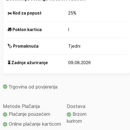
✂️ Kod za popust
25%
🎁 Poklon kartica
I
🏷️ Promaknuća
Tjedni
⏳ Zadnje ažuriranje
09.08.2026
Trgovina od povjerenja
Metode Plačanja
Dostava
Plaćanje pouzećem
Brzom
kurirom
Online plaćanje karticom