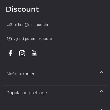
office@discount.hr
vijesti putem e-pošte
Naše stranice
discount.sk
Popularne pretrage
discount.ro
discount.ar
Kodovi za popust CCC
discount.pt