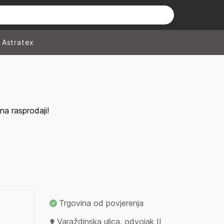
Astratex
a rasprodaji!
Trgovina od povjerenja
Varaždinska ulica, odvojak II