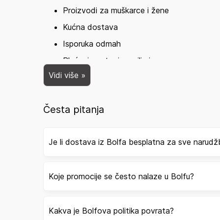
Proizvodi za muškarce i žene
Kućna dostava
Isporuka odmah
Plaćanje gotovinom ili virmanom
Vidi više »
Mogućnost povrata
Brojni popusti koje Bolf često nudi
Česta pitanja
Kodovi za popust iz Bolfa
Ako vam se sviđa određeni proizvod i želite ga i
Je li dostava iz Bolfa besplatna za sve narud
popust koji će vam pomoći da kupite sve što želi
želite napraviti, potrebno je slijediti sljedeće ko
Kopirajte kod i idite na web stranicu bolf.hr
Koje promocije se često nalaze u Bolfu?
Dodajte proizvode koji su vam potrebni u k
Zalijepite promotivni kod i pričekajte da s
Kakva je Bolfova politika povrata?