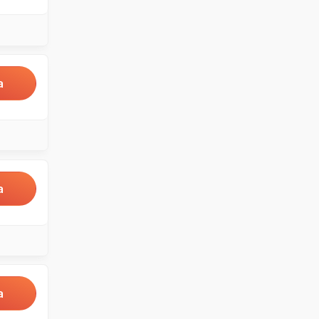
a
a
a