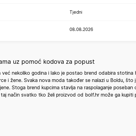
Tjedni
08.08.2026
jenama uz pomoć kodova za popust
an već nekoliko godina i lako je postao brend odabira stotin
rce i žene. Svaka nova moda također se nalazi u Boldu, što je 
e cijene. Stoga brend kupcima stavlja na raspolaganje poseban
aj način svatko tko želi proizvod od bolf.hr može ga kupiti po