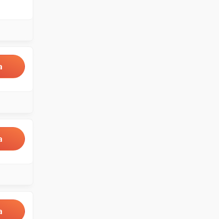
a
a
a