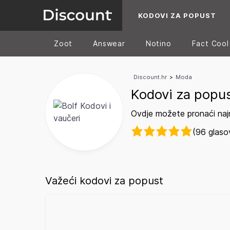
KODOVI ZA POPUST
Zoot
Answear
Notino
Fact Cool
Discount.hr
>
Moda
Kodovi za popus
Ovdje možete pronaći najn
(96 glaso
Važeći kodovi za popust