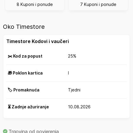
8 Kuponi i ponude
7 Kuponi i ponude
Oko Timestore
Timestore Kodovi i vaučeri
✂️ Kod za popust
25%
🎁 Poklon kartica
I
🏷️ Promaknuća
Tjedni
⏳ Zadnje ažuriranje
10.08.2026
Trgovina od povjerenja