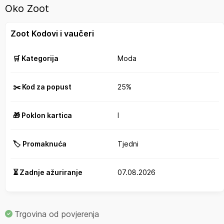
Oko Zoot
Zoot Kodovi i vaučeri
🛒 Kategorija
Moda
✂️ Kod za popust
25%
🎁 Poklon kartica
I
🏷️ Promaknuća
Tjedni
⏳ Zadnje ažuriranje
07.08.2026
Trgovina od povjerenja