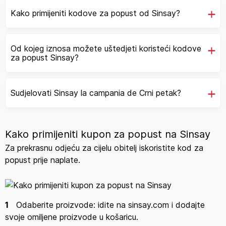
online i sigurno ih ne želite propustiti. Prvi put provjerite
Kako primijeniti kodove za popust od Sinsay?
Sinsay promocije za njega i nju, postoje tisuće proizvoda
po dobrim cijenama. Dodaci su neophodni za
upotpunjavanje odjeće. Stoga ne zaboravite pogledati i
Od kojeg iznosa možete uštedjeti koristeći kodove
ove kategorije. Ovisno o godišnjem dobu, pronaći ćete
za popust Sinsay?
potrebne dodatke koji moraju biti pažljivo usklađeni s
outfitom.
Sudjelovati Sinsay la campania de Crni petak?
Raznovrsna odjeća za bebe i djecu
Mališani kao da prebrzo rastu i uvijek trebaju novu odjeću.
Sinsay ponuda uključuje bezbroj veselih odjevnih
Kako primijeniti kupon za popust na Sinsay
predmeta za bebe i djecu. Možete birati između
Za prekrasnu odjeću za cijelu obitelj iskoristite kod za
raznovrsne odjeće u jarkim bojama i s raznim dragim
popust prije naplate.
likovima iz priča. Mališan će s veseljem nositi novu odjeću
i lakše će prihvatiti proces odijevanja. Dječja kolekcija
uvijek je šarena. Djetinjstvo znači radost, energiju, pa tako
i odjeću koja je vesela. Ali djetinjstvo znači i igranje, stoga
1
Odaberite proizvode: idite na sinsay.com i dodajte
odjeća mora biti udobna. Sve ih možete pronaći u
svoje omiljene proizvode u košaricu.