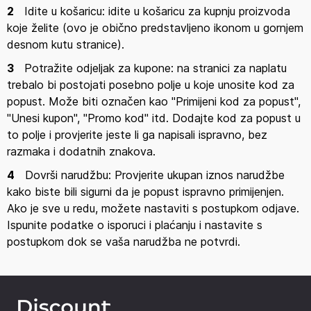
Sinsayu, samo trebate odabrati iz široke ponude.
2
Idite u košaricu: idite u košaricu za kupnju proizvoda
koje želite (ovo je obično predstavljeno ikonom u gornjem
Ukrasi za dom su jako voljeni
desnom kutu stranice).
Ne postoji košarica koja ne sadrži i ukrase za dom. Brojne
3
Potražite odjeljak za kupone: na stranici za naplatu
kolekcije sadrže proizvode za dekoraciju prikladne za
trebalo bi postojati posebno polje u koje unosite kod za
svaki prostor. Možete urediti dječju sobu, ali i dnevni
popust. Može biti označen kao "Primijeni kod za popust",
boravak, spavaću sobu, kupaonicu i kuhinju. To je mjesto
"Unesi kupon", "Promo kod" itd. Dodajte kod za popust u
gdje možete kupiti najposebnije darove za novi dom. A
to polje i provjerite jeste li ga napisali ispravno, bez
ako pratite Sinsay popuste, cijene su više nego
razmaka i dodatnih znakova.
prihvatljive. Znamo da ne možete odoljeti sezonskim
kolekcijama, pogotovo one blagdanske su zaista
4
Dovrši narudžbu: Provjerite ukupan iznos narudžbe
posebne. Svaki kutak vašeg doma zaslužuje biti uređen, a
kako biste bili sigurni da je popust ispravno primijenjen.
Sinsay akcije vam nude sve što vam je potrebno za
Ako je sve u redu, možete nastaviti s postupkom odjave.
čarobno uređenje.
Ispunite podatke o isporuci i plaćanju i nastavite s
postupkom dok se vaša narudžba ne potvrdi.
Sve što vam treba na polju
ljepoteNjegovanje i uljepšavanje procesi su
koje žene jako vole, ali uključuju različite