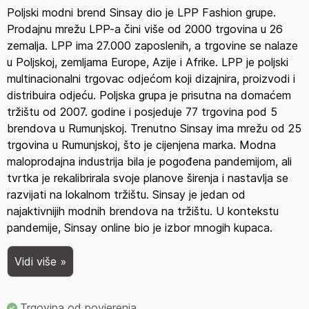
Poljski modni brend Sinsay dio je LPP Fashion grupe.
Prodajnu mrežu LPP-a čini više od 2000 trgovina u 26
zemalja. LPP ima 27.000 zaposlenih, a trgovine se nalaze
u Poljskoj, zemljama Europe, Azije i Afrike. LPP je poljski
multinacionalni trgovac odjećom koji dizajnira, proizvodi i
distribuira odjeću. Poljska grupa je prisutna na domaćem
tržištu od 2007. godine i posjeduje 77 trgovina pod 5
brendova u Rumunjskoj. Trenutno Sinsay ima mrežu od 25
trgovina u Rumunjskoj, što je cijenjena marka. Modna
maloprodajna industrija bila je pogođena pandemijom, ali
tvrtka je rekalibrirala svoje planove širenja i nastavlja se
razvijati na lokalnom tržištu. Sinsay je jedan od
najaktivnijih modnih brendova na tržištu. U kontekstu
pandemije, Sinsay online bio je izbor mnogih kupaca.
Internetske trgovine predstavljale su idealno, ali i
jedinstveno rješenje kupovine. Zalihe su bile dovoljne,
Vidi više »
dostava brza, vjerni kupci izuzetno zadovoljni, novi kupci
postali su vjerni kupci.
Trgovina od povjerenja