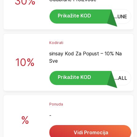
30%
Prikažite KOD
...UNE
Kodirati
sinsay Kod Za Popust – 10% Na
10%
Sve
Prikažite KOD
...ALL
Ponuda
-
%
Vidi Promocija