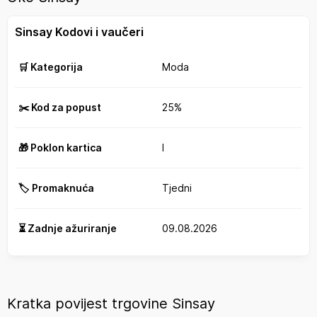
Sinsay Kodovi i vaučeri
🛒 Kategorija
Moda
✂️ Kod za popust
25%
🎁 Poklon kartica
I
🏷️ Promaknuća
Tjedni
⏳ Zadnje ažuriranje
09.08.2026
Kratka povijest trgovine Sinsay