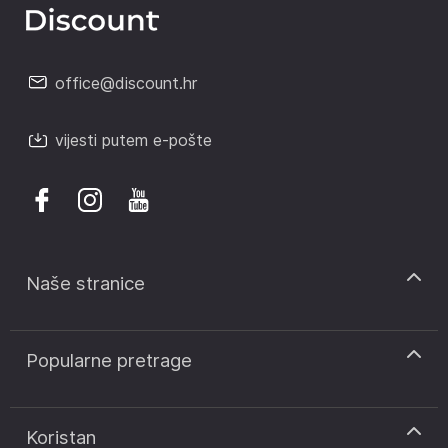
office@discount.hr
vijesti putem e-pošte
Naše stranice
discount.sk
Popularne pretrage
discount.ro
discount.ar
Kodovi za popust CCC
discount.pt
Kodovi za popust Notino
Koristan