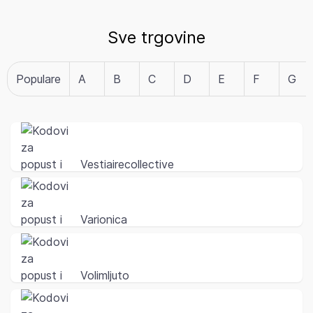
Sve trgovine
Populare
A
B
C
D
E
F
G
Vestiairecollective
Varionica
Volimljuto