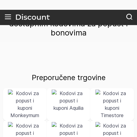
Popis najpopularnijih trgovina s
dostupnim kodovima za popust i
bonovima
Preporučene trgovine