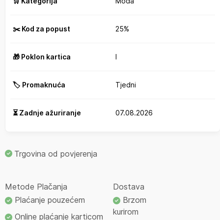
🛒 Kategorija
Moda
✂️ Kod za popust
25%
🎁 Poklon kartica
I
🏷️ Promaknuća
Tjedni
⏳ Zadnje ažuriranje
07.08.2026
Trgovina od povjerenja
Metode Plačanja
Dostava
Plaćanje pouzećem
Brzom
kurirom
Online plaćanje karticom