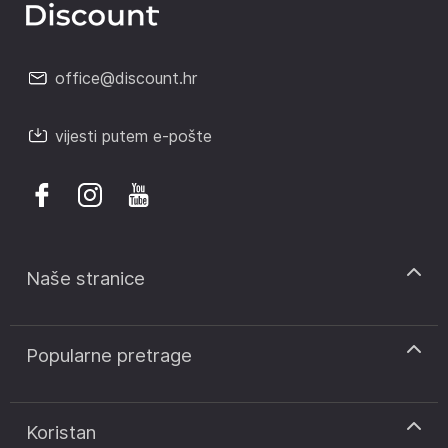
office@discount.hr
vijesti putem e-pošte
Naše stranice
discount.sk
Popularne pretrage
discount.ro
discount.ar
Kodovi za popust CCC
discount.pt
Kodovi za popust Notino
Koristan