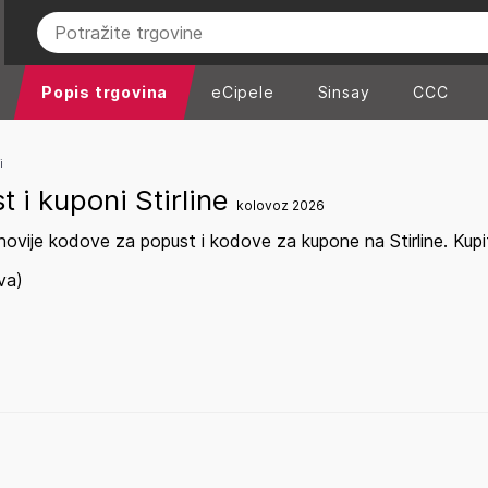
Popis trgovina
eCipele
Sinsay
CCC
i
 i kuponi Stirline
kolovoz 2026
ovije kodove za popust i kodove za kupone na Stirline. Kupit
va)