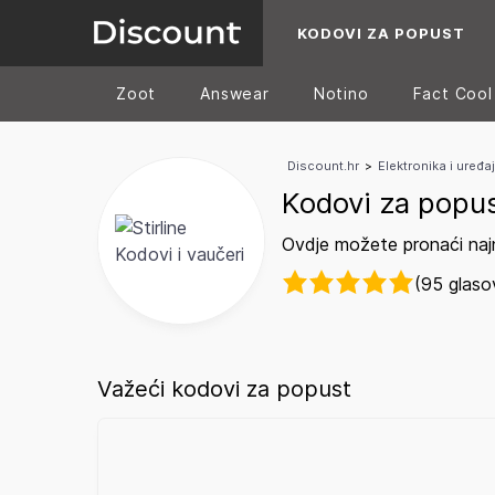
KODOVI ZA POPUST
Zoot
Answear
Notino
Fact Cool
Discount.hr
>
Elektronika i uređaj
Kodovi za popust
Ovdje možete pronaći najn
(95 glaso
Važeći kodovi za popust