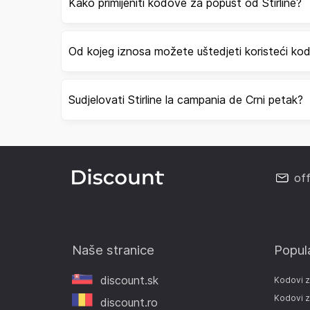
Kako primijeniti kodove za popust od Stirline?
Od kojeg iznosa možete uštedjeti koristeći kod
Sudjelovati Stirline la campania de Crni petak?
of
Naše stranice
Popul
discount.sk
Kodovi 
Kodovi z
discount.ro