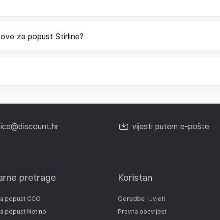
ove za popust Stirline?
fice@discount.hr
vijesti putem e-pošte
arne pretrage
Koristan
za popust CCC
Odredbe i uvjeti
a popust Notino
Pravna obavijest