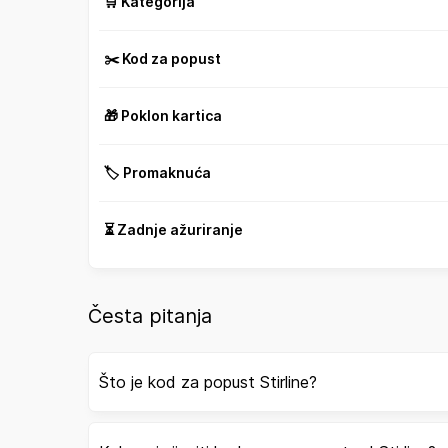
🛒 Kategorija
✂️ Kod za popust
🎁 Poklon kartica
🏷️ Promaknuća
⏳ Zadnje ažuriranje
Česta pitanja
Što je kod za popust Stirline?