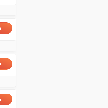
a
a
a