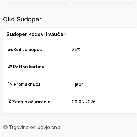
Oko Sudoper
Sudoper Kodovi i vaučeri
✂️ Kod za popust
25%
🎁 Poklon kartica
I
🏷️ Promaknuća
Tjedni
⏳ Zadnje ažuriranje
06.08.2026
Trgovina od povjerenja