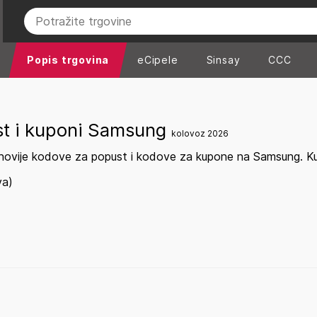
Popis trgovina
eCipele
Sinsay
CCC
st i kuponi Samsung
kolovoz 2026
novije kodove za popust i kodove za kupone na Samsung. Kup
va)