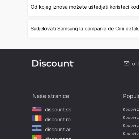
Od kojeg iznosa možete uštedjeti koristeći k
Sudjelovati Samsung la campania de Crni petak
of
Naše stranice
Popul
discount.sk
Kodovi 
Kodovi z
discount.ro
Kodovi z
discount.ar
Kodovi z