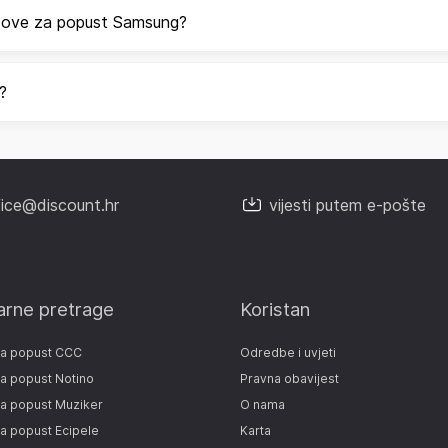
odove za popust Samsung?
?
fice@discount.hr
vijesti putem e-pošte
arne pretrage
Koristan
za popust CCC
Odredbe i uvjeti
a popust Notino
Pravna obavijest
a popust Muziker
O nama
a popust Ecipele
Karta