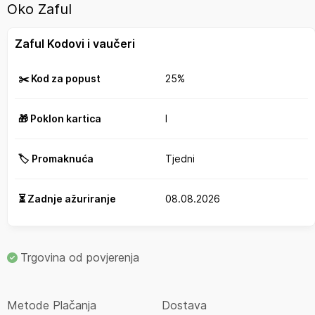
Oko Zaful
Zaful Kodovi i vaučeri
✂️ Kod za popust
25%
🎁 Poklon kartica
I
🏷️ Promaknuća
Tjedni
⏳ Zadnje ažuriranje
08.08.2026
Trgovina od povjerenja
Metode Plačanja
Dostava