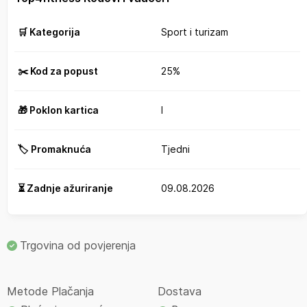
🛒 Kategorija
Sport i turizam
✂️ Kod za popust
25%
🎁 Poklon kartica
I
🏷️ Promaknuća
Tjedni
⏳ Zadnje ažuriranje
09.08.2026
Trgovina od povjerenja
Metode Plačanja
Dostava