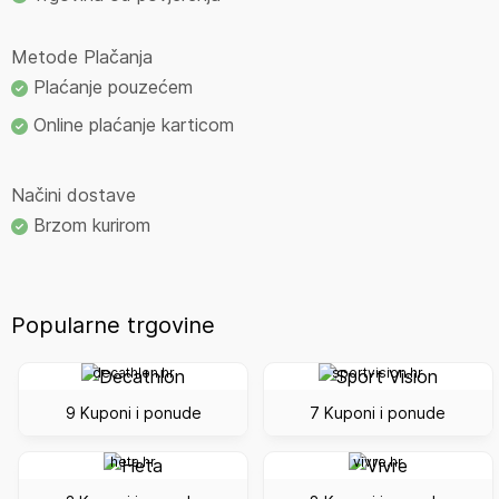
Metode Plačanja
Plaćanje pouzećem
Online plaćanje karticom
Načini dostave
Brzom kurirom
Popularne trgovine
decathlon.hr
sportvision.hr
9 Kuponi i ponude
7 Kuponi i ponude
heta.hr
vivre.hr