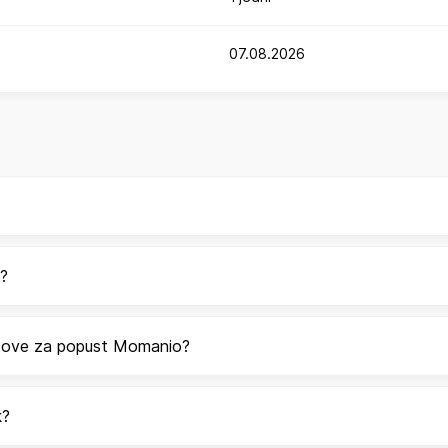
07.08.2026
o?
odove za popust Momanio?
k?