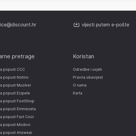
fice@discount.hr
vijesti putem e-pošte
arne pretrage
Koristan
za popust CCC
Odredbe i uvjeti
a popust Notino
Pravna obavijest
a popust Muziker
O nama
a popust Ecipele
Karta
za popust FootShop
za popust Emmezeta
a popust Fact Cool
za popust Modivo
za popust Answear