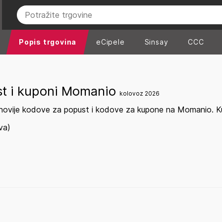
Popis trgovina
eCipele
Sinsay
CCC
st i kuponi Momanio
kolovoz 2026
novije kodove za popust i kodove za kupone na Momanio. Kup
va)