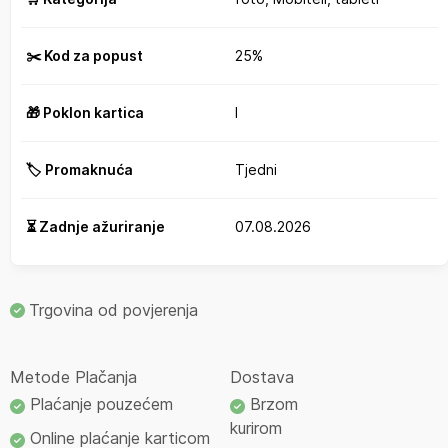
✂️ Kod za popust
25%
🎁 Poklon kartica
I
🏷️ Promaknuća
Tjedni
⏳ Zadnje ažuriranje
07.08.2026
Trgovina od povjerenja
Metode Plačanja
Dostava
Plaćanje pouzećem
Brzom
kurirom
Online plaćanje karticom