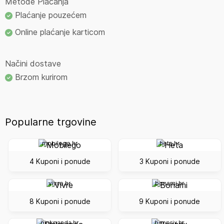
Metode Plačanja
Plaćanje pouzećem
Online plaćanje karticom
Načini dostave
Brzom kurirom
Popularne trgovine
mobilego.hr
heta.hr
4 Kuponi i ponude
3 Kuponi i ponude
vivre.hr
bonami.hr
8 Kuponi i ponude
9 Kuponi i ponude
pinkpanda.hr
bonprix.hr