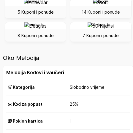
answear.hr
wolt.com
5 Kuponi i ponude
14 Kuponi i ponude
douglas.hr
50nijansi.hr
8 Kuponi i ponude
7 Kuponi i ponude
Oko Melodija
Melodija Kodovi i vaučeri
🛒 Kategorija
Slobodno vrijeme
✂️ Kod za popust
25%
🎁 Poklon kartica
I