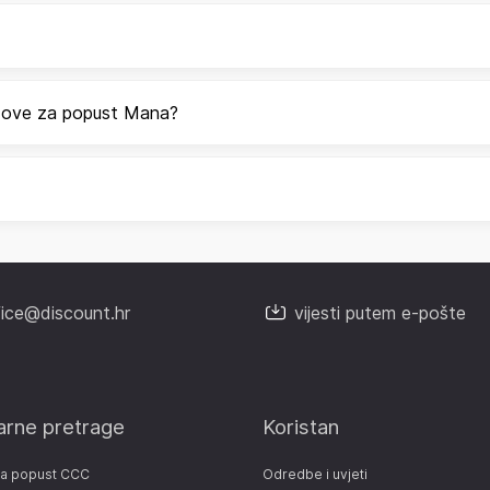
odove za popust Mana?
fice@discount.hr
vijesti putem e-pošte
arne pretrage
Koristan
za popust CCC
Odredbe i uvjeti