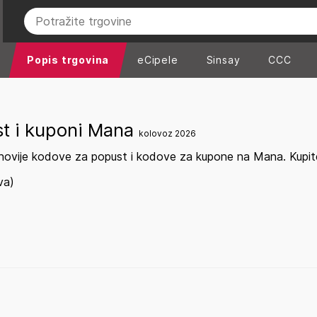
Popis trgovina
eCipele
Sinsay
CCC
st i kuponi Mana
kolovoz 2026
novije kodove za popust i kodove za kupone na Mana. Kupite
va)