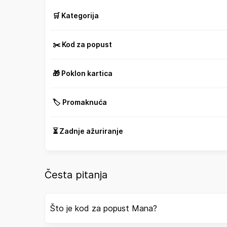
🛒 Kategorija
✂️ Kod za popust
🎁 Poklon kartica
🏷️ Promaknuća
⏳ Zadnje ažuriranje
Česta pitanja
Što je kod za popust Mana?