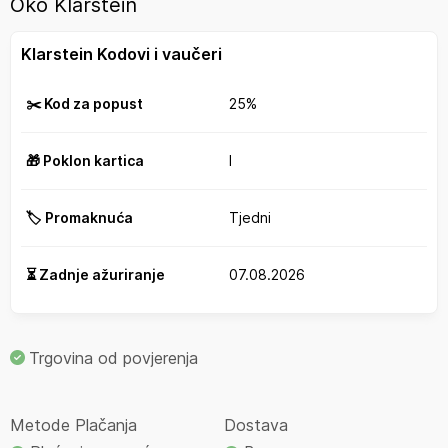
Oko Klarstein
Klarstein Kodovi i vaučeri
✂️ Kod za popust
25%
🎁 Poklon kartica
I
🏷️ Promaknuća
Tjedni
⏳ Zadnje ažuriranje
07.08.2026
Trgovina od povjerenja
Metode Plačanja
Dostava