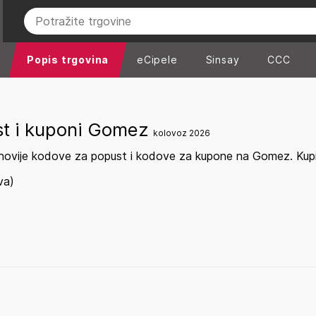
Popis trgovina
eCipele
Sinsay
CCC
st i kuponi Gomez
kolovoz 2026
novije kodove za popust i kodove za kupone na Gomez. Kupit
va)