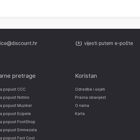
fice@discount.hr
vijesti putem e-pošte
arne pretrage
Koristan
za popust CCC
Odredbe i uvjeti
a popust Notino
Pravna obavijest
a popust Muziker
O nama
a popust Ecipele
Karta
za popust FootShop
za popust Emmezeta
a popust Fact Cool