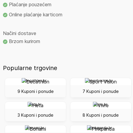
Plaćanje pouzećem
Online plaćanje karticom
Načini dostave
Brzom kurirom
Popularne trgovine
decathlon.hr
sportvision.hr
9 Kuponi i ponude
7 Kuponi i ponude
heta.hr
vivre.hr
3 Kuponi i ponude
8 Kuponi i ponude
bonami.hr
pinkpanda.hr