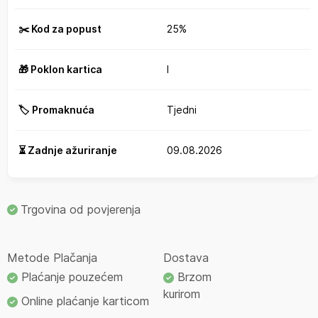
✂️ Kod za popust
25%
🎁 Poklon kartica
I
🏷️ Promaknuća
Tjedni
⏳ Zadnje ažuriranje
09.08.2026
Trgovina od povjerenja
Metode Plačanja
Dostava
Plaćanje pouzećem
Brzom
kurirom
Online plaćanje karticom