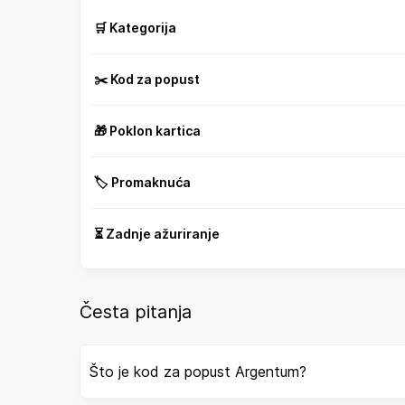
🛒 Kategorija
✂️ Kod za popust
🎁 Poklon kartica
🏷️ Promaknuća
⏳ Zadnje ažuriranje
Česta pitanja
Što je kod za popust Argentum?