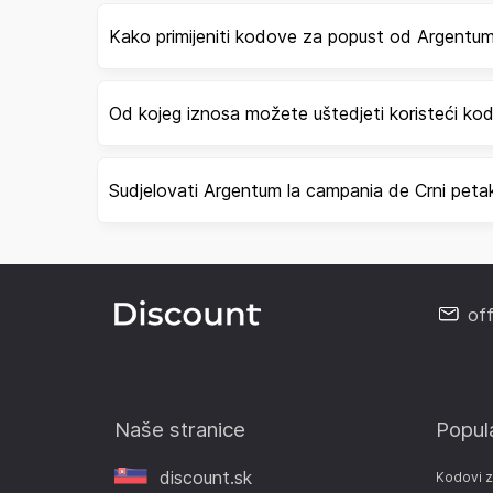
Kako primijeniti kodove za popust od Argentu
Od kojeg iznosa možete uštedjeti koristeći k
Sudjelovati Argentum la campania de Crni peta
of
Naše stranice
Popul
discount.sk
Kodovi 