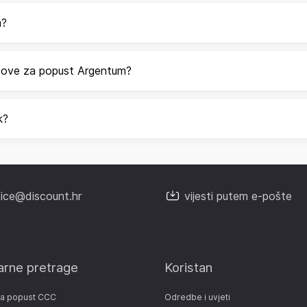
m?
odove za popust Argentum?
k?
fice@discount.hr
vijesti putem e-pošte
arne pretrage
Koristan
za popust CCC
Odredbe i uvjeti