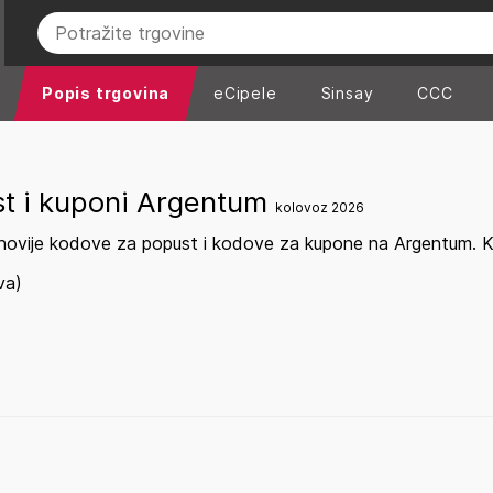
Popis trgovina
eCipele
Sinsay
CCC
st i kuponi Argentum
kolovoz 2026
novije kodove za popust i kodove za kupone na Argentum. Kup
va)