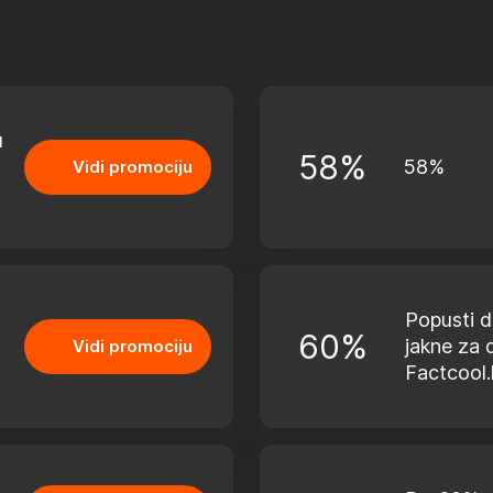
u
58%
58%
Vidi promociju
Popusti 
60%
jakne za 
Vidi promociju
Factcool.