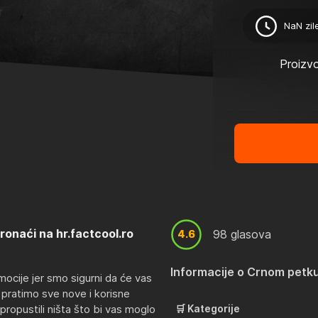
NaN zil
Proizvo
ronaći na hr.factcool.ro
4.6
4.6
98 glasova
Informacije o Crnom petku
mocije jer smo sigurni da će vas
 pratimo sve nove i korisne
propustili ništa što bi vas moglo
🛒 Kategorije