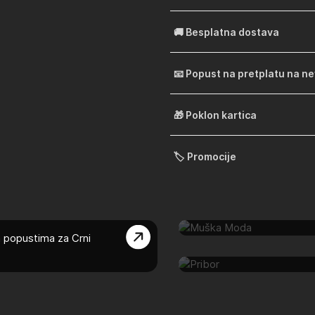
🚚 Besplatna dostava
📧 Popust na pretplatu na n
🎁 Poklon kartica
🏷️ Promocije
Muška Moda
 popustima za Crni
Pribor