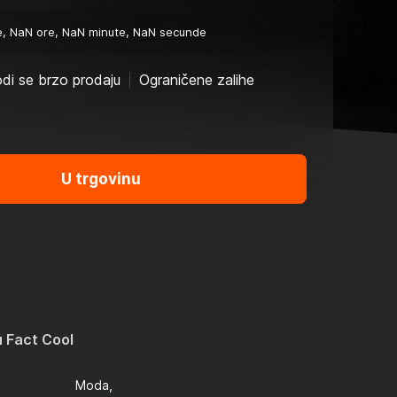
e, NaN ore, NaN minute, NaN secunde
di se brzo prodaju
Ograničene zalihe
U trgovinu
 Fact Cool
Moda,