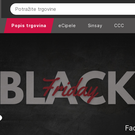
Popis trgovina
eCipele
Sinsay
CCC
Fa