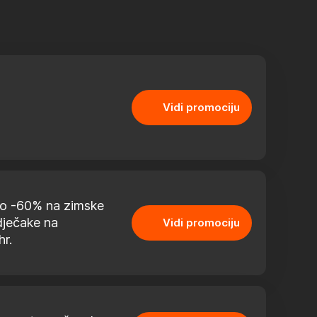
Vidi promociju
do -60% na zimske
dječake na
Vidi promociju
hr.