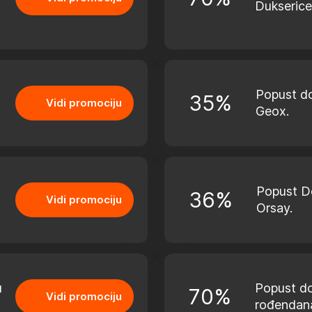
Dukserice
Popust d
35%
Vidi promociju
Geox.
Popust D
36%
Vidi promociju
Orsay.
u
Popust do
70%
Vidi promociju
rođendan