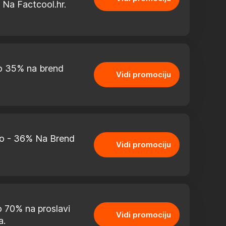
 Na Factcool.hr.
o 35% na brend
Vidi promociju
o - 36% Na Brend
Vidi promociju
 70% na proslavi
Vidi promociju
a.