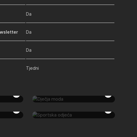
Da
ewsletter
Da
Da
Tjedni
Dječja moda
Sportska odjeća