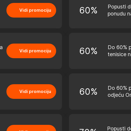
Popusti 
60%
Vidi promociju
ponudu na
a
Do 60% p
60%
Vidi promociju
tenisice n
Do 60% p
60%
Vidi promociju
odjeću Om
Popusti 