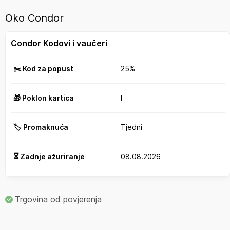
Oko Condor
Condor Kodovi i vaučeri
✂️ Kod za popust
25%
🎁 Poklon kartica
I
🏷️ Promaknuća
Tjedni
⏳ Zadnje ažuriranje
08.08.2026
Trgovina od povjerenja